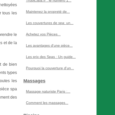
TropicSpa.fr : le numéro 1...
nettoyées
Maintenez la propreté de...
r tous les
Les couvertures de spa: un...
Achetez vos Pièces...
prendre le
s et de la
Les avantages d'une pièce...
.
Les prix des Spas : Un guide...
t de bien
Pourquoi la couverture d'un...
ents types
Massages
outes les
 pièce spa
Massage naturiste Paris :...
nement des
Comment les massages...