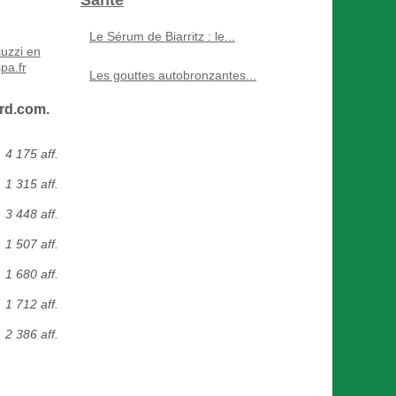
Santé
Le Sérum de Biarritz : le...
uzzi en
pa.fr
Les gouttes autobronzantes...
ard.com.
4 175 aff.
1 315 aff.
3 448 aff.
1 507 aff.
1 680 aff.
1 712 aff.
2 386 aff.