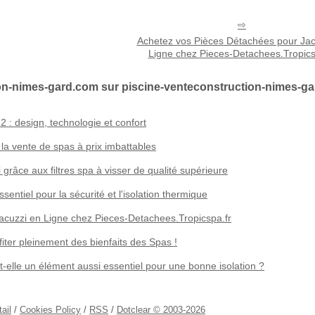
Achetez vos Pièces Détachées pour Jac
Ligne chez Pieces-Detachees.Tropics
ion-nimes-gard.com sur piscine-venteconstruction-nimes-g
 : design, technologie et confort
 la vente de spas à prix imbattables
 grâce aux filtres spa à visser de qualité supérieure
entiel pour la sécurité et l'isolation thermique
acuzzi en Ligne chez Pieces-Detachees.Tropicspa.fr
iter pleinement des bienfaits des Spas !
t-elle un élément aussi essentiel pour une bonne isolation ?
ail
/
Cookies Policy
/
RSS
/
Dotclear © 2003-2026