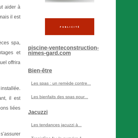
t aider à
ais il est
èces spa,
piscine-venteconstruction-
tages et
nimes-gard.com
el offrira
Bien-être
Les spas : un remède contre...
installée.
Les bienfaits des spas pour...
t, il est
ions liées
Jacuzzi
Les tendances jacuzzi à...
 s'assurer