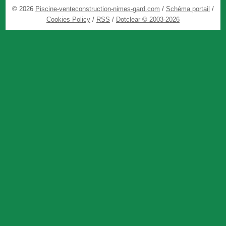
© 2026
Piscine-venteconstruction-nimes-gard.com
/
Schéma portail
/
Cookies Policy
/
RSS
/
Dotclear © 2003-2026