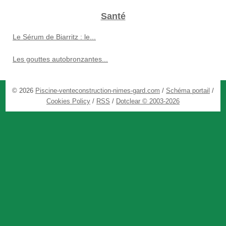
Santé
Le Sérum de Biarritz : le...
Les gouttes autobronzantes...
© 2026
Piscine-venteconstruction-nimes-gard.com
/
Schéma portail
/
Cookies Policy
/
RSS
/
Dotclear © 2003-2026